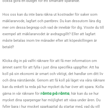
också göra en budget för ett smartare sparande.
Hos oss kan du inte bara räkna ut kostnader för saker som
mäklararvode, lagfart och pantbrev. Du kan dessutom lära dig
mer om dessa begrepp och vad de innebär för dig. Visste du till
exempel att mäklararvodet är avdragsgillt? Eller att lagfart
måste betalas inom tre månader efter att köpeskillingen är
betald?
Klicka dig in på valfri räknare för att få mer information om
ämnet samt för att fylla i just dina specifika uppgifter. Att ha
koll på sin ekonomi är smart och viktigt, det handlar om ditt liv
och dina närstående. Genom att få koll på läget via våra räknare
kan du enkelt ta reda på hur mycket du har över att spara. Kolla
ränta på ränta
gärna in vår räknare för
, här kan du se hur
mycket dina sparpengar har möjlighet att växa under åren. Du
fyller bara i hur mycket sparkapital du startar med, vad du vill