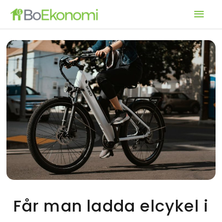
Hoppa
Huv
till
innehåll
Får man ladda elcykel i