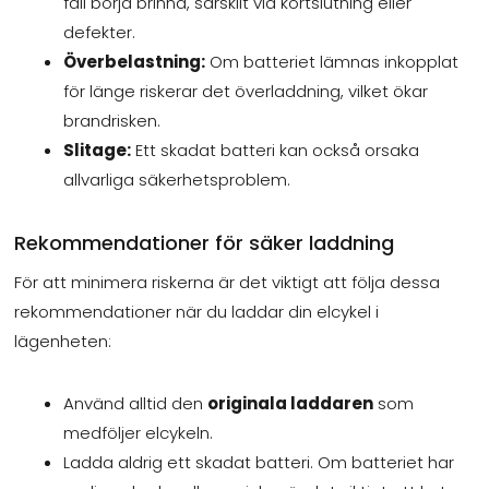
fall börja brinna, särskilt vid kortslutning eller
defekter.
Överbelastning:
Om batteriet lämnas inkopplat
för länge riskerar det överladdning, vilket ökar
brandrisken.
Slitage:
Ett skadat batteri kan också orsaka
allvarliga säkerhetsproblem.
Rekommendationer för säker laddning
För att minimera riskerna är det viktigt att följa dessa
rekommendationer när du laddar din elcykel i
lägenheten:
Använd alltid den
originala laddaren
som
medföljer elcykeln.
Ladda aldrig ett skadat batteri. Om batteriet har