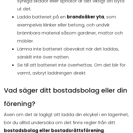
synliga skador eller sprickor är det viktigt att byta
ut det.
Ladda batteriet på en
brandsäker yta
, som
exempelvis klinker eller betong, och undvik
brännbara material såsom gardiner, mattor och
möbler.
Lämna inte batteriet obevakat när det laddas,
särskilt inte över natten.
Se till att batteriet inte överhettas. Om det blir för
varmt, avbryt laddningen direkt.
Vad säger ditt bostadsbolag eller din
förening?
Även om det är lagligt att ladda din elcykel i en lägenhet,
bör du alltid undersöka om det finns regler från ditt
bostadsbolag eller bostadsrättsförening
.