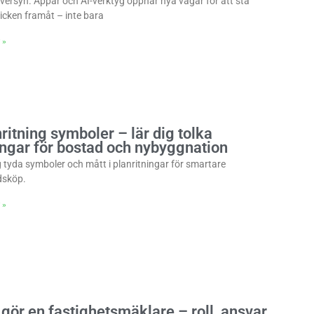
översyn. Appar och AI-verktyg öppnar nya vägar för att stå
icken framåt – inte bara
 »
ritning symboler – lär dig tolka
ingar för bostad och nybyggnation
g tyda symboler och mått i planritningar för smartare
dsköp.
 »
gör en fastighetsmäklare – roll, ansvar