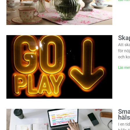
Ska
Att sk
för nö
och ko
Läs mer
Smar
häl
I en t