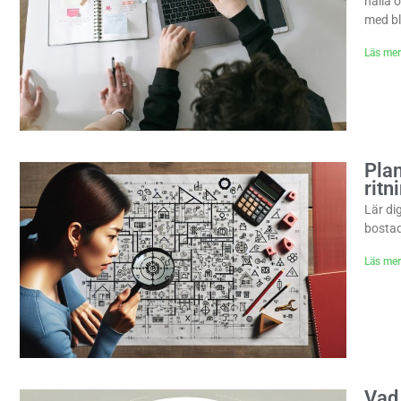
hålla 
med bl
Läs mer
Plan
ritn
Lär di
bosta
Läs mer
Vad 