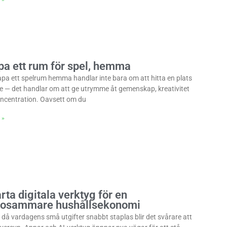
pa ett rum för spel, hemma
apa ett spelrum hemma handlar inte bara om att hitta en plats
je — det handlar om att ge utrymme åt gemenskap, kreativitet
ncentration. Oavsett om du
 »
ta digitala verktyg för en
sosammare hushållsekonomi
id då vardagens små utgifter snabbt staplas blir det svårare att