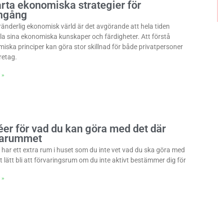
rta ekonomiska strategier för
mgång
öränderlig ekonomisk värld är det avgörande att hela tiden
la sina ekonomiska kunskaper och färdigheter. Att förstå
iska principer kan göra stor skillnad för både privatpersoner
retag.
 »
éer för vad du kan göra med det där
rarummet
har ett extra rum i huset som du inte vet vad du ska göra med
t lätt bli att förvaringsrum om du inte aktivt bestämmer dig för
 »