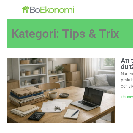
Hoppa
till
innehåll
Kategori: Tips & Trix
Sid
Sida
Att 
du 
När en
prakti
och vi
Läs mer