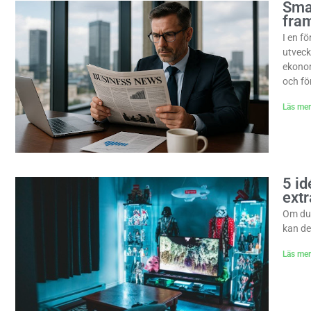
Sma
fra
I en f
utveck
ekonom
och fö
Läs mer
5 id
ext
Om du 
kan de
Läs mer