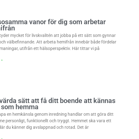
sosamma vanor för dig som arbetar
ifrån
tyder mycket för livskvalitén att jobba på ett sätt som gynnar
och välbefinnande. Att arbeta hemifrån innebär både fördelar
maningar, utifrån ett hälsoperspektiv. Här tittar vi på
 »
värda sätt att få ditt boende att kännas
 som hemma
apa en hemkänsla genom inredning handlar om att göra ditt
e personligt, funktionellt och tryggt. Hemmet ska vara ett
 där du känner dig avslappnad och rotad. Det är
 »