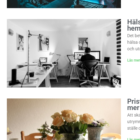
Häl
hem
Det be
hälsa 
och ut
Läs mer
Pris
mer
Att sk
utrymm
ställe
Läs mer