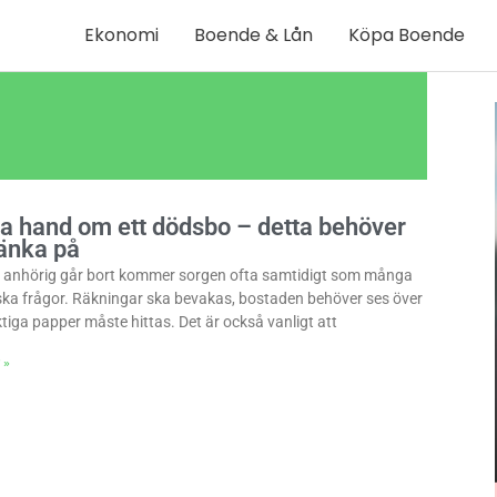
Ekonomi
Boende & Lån
Köpa Boende
a
Sida
ta hand om ett dödsbo – detta behöver
tänka på
 anhörig går bort kommer sorgen ofta samtidigt som många
ska frågor. Räkningar ska bevakas, bostaden behöver ses över
ktiga papper måste hittas. Det är också vanligt att
 »