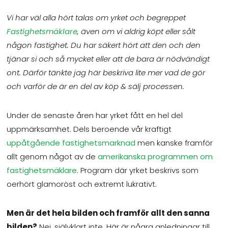
Vi har väl alla hört talas om yrket och begreppet
Fastighetsmäklare
, även om vi aldrig köpt eller sålt
någon fastighet. Du har säkert hört att den och den
tjänar si och så mycket eller att de bara är nödvändigt
ont. Därför tänkte jag här beskriva lite mer vad de gör
och varför de är en del av köp & sälj processen.
Under de senaste åren har yrket fått en hel del
uppmärksamhet. Dels beroende vår kraftigt
uppåtgående fastighetsmarknad
men kanske framför
allt genom något av de
amerikanska programmen om
fastighetsmäklare
. Program där yrket beskrivs som
oerhört glamoröst och extremt lukrativt.
Men är det hela bilden och framför allt den sanna
bilden?
Nej, självklart inte. Här är några anledningar till