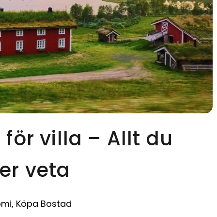
ör villa – Allt du
er veta
omi
,
Köpa Bostad