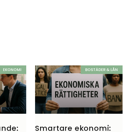
EKONOMI
BOSTÄDER & LÅN
ande:
Smartare ekonomi: