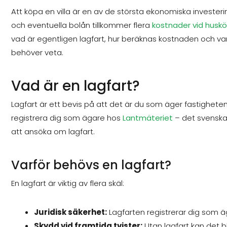
Att köpa en villa är en av de största ekonomiska investeri
och eventuella bolån tillkommer flera
kostnader vid husk
vad är egentligen lagfart, hur beräknas kostnaden och varf
behöver veta.
Vad är en lagfart?
Lagfart är ett bevis på att det är du som äger fastigheten.
registrera dig som ägare hos
Lantmäteriet
– det svenska 
att ansöka om lagfart.
Varför behövs en lagfart?
En lagfart är viktig av flera skäl:
Juridisk säkerhet:
Lagfarten registrerar dig som äga
Skydd vid framtida tvister:
Utan lagfart kan det bl