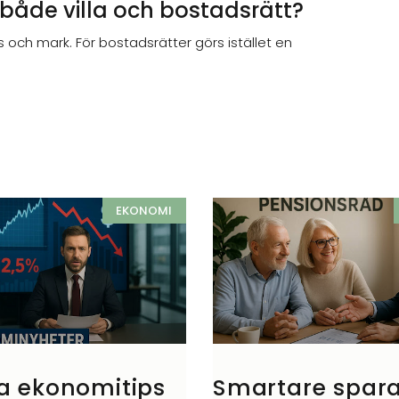
både villa och bostadsrätt?
us och mark. För bostadsrätter görs istället en
EKONOMI
a ekonomitips
Smartare spar