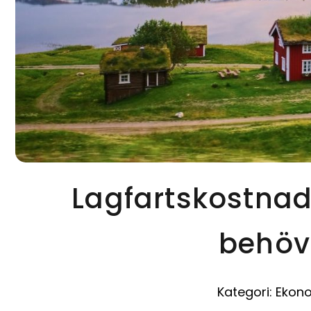
Lagfartskostnad f
behöv
Kategori:
Ekon