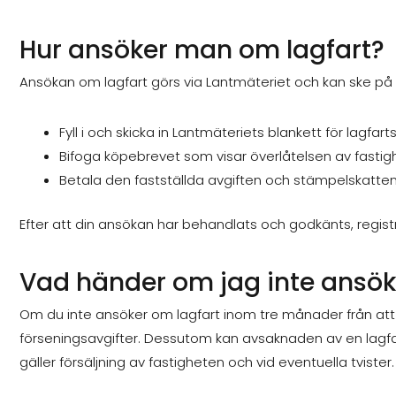
Hur ansöker man om lagfart?
Ansökan om lagfart görs via Lantmäteriet och kan ske på f
Fyll i och skicka in Lantmäteriets blankett för lagfar
Bifoga köpebrevet som visar överlåtelsen av fastig
Betala den fastställda avgiften och stämpelskatten
Efter att din ansökan har behandlats och godkänts, regist
Vad händer om jag inte ansök
Om du inte ansöker om lagfart inom tre månader från att k
förseningsavgifter. Dessutom kan avsaknaden av en lagfar
gäller försäljning av fastigheten och vid eventuella tvister.