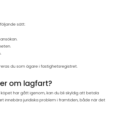
öljande sätt:
tsansökan.
heten.
.
reras du som ägare i fastighetsregistret.
er om lagfart?
öpet har gått igenom, kan du bli skyldig att betala
t innebära juridiska problem i framtiden, både när det