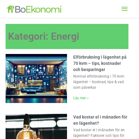
Hoppa
Huv
till
innehåll
Kategori: Energi
Elförbrukning i lägenhet på
70 kvm – tips, kostnader
och besparingar
Normal elförbrukning i 70 kvm
lägenhet – kostnad, tips & vad
som påverkar
Läs mer »
Vad kostar el i månaden för
en lägenhet?
Vad kostar el i månaden för en
lägenhet? Faktorer och tips för