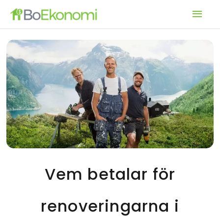
Hoppa
Huv
till
innehåll
Vem betalar för
renoveringarna i