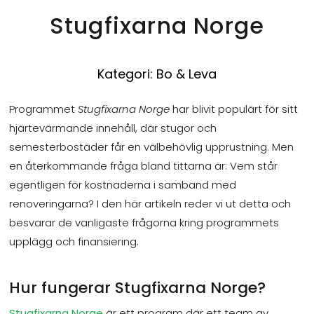
Stugfixarna Norge
Kategori:
Bo & Leva
Programmet
Stugfixarna Norge
har blivit populärt för sitt
hjärtevärmande innehåll, där stugor och
semesterbostäder får en välbehövlig upprustning. Men
en återkommande fråga bland tittarna är: Vem står
egentligen för kostnaderna i samband med
renoveringarna? I den här artikeln reder vi ut detta och
besvarar de vanligaste frågorna kring programmets
upplägg och finansiering.
Hur fungerar Stugfixarna Norge?
Stugfixarna Norge
är ett program där ett team av